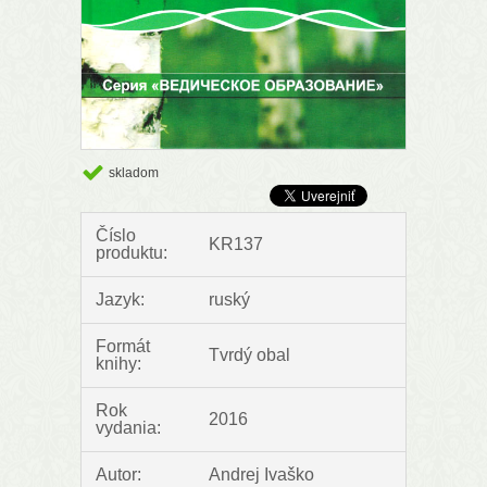
skladom
Číslo
KR137
produktu:
Jazyk:
ruský
Formát
Tvrdý obal
knihy:
Rok
2016
vydania:
Autor:
Andrej Ivaško