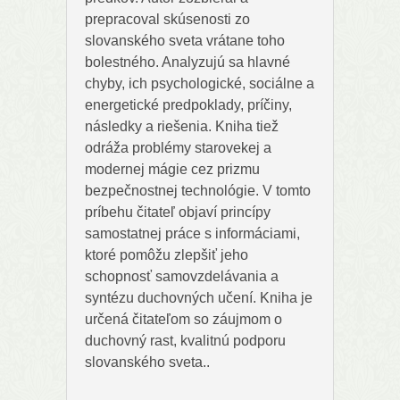
prepracoval skúsenosti zo
slovanského sveta vrátane toho
bolestného. Analyzujú sa hlavné
chyby, ich psychologické, sociálne a
energetické predpoklady, príčiny,
následky a riešenia. Kniha tiež
odráža problémy starovekej a
modernej mágie cez prizmu
bezpečnostnej technológie. V tomto
príbehu čitateľ objaví princípy
samostatnej práce s informáciami,
ktoré pomôžu zlepšiť jeho
schopnosť samovzdelávania a
syntézu duchovných učení. Kniha je
určená čitateľom so záujmom o
duchovný rast, kvalitnú podporu
slovanského sveta..