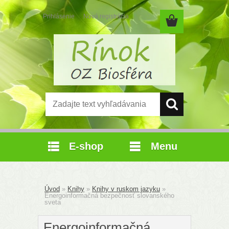
Prihlásenie
Nová registrácia
E-shop
Menu
Úvod
»
Knihy
»
Knihy v ruskom jazyku
»
Energoinformačná bezpečnosť slovanského
sveta
Energoinformačná