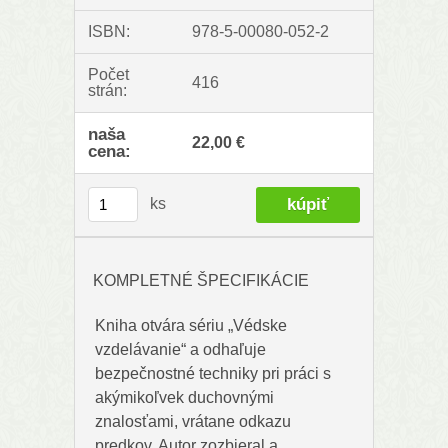
ISBN:
978-5-00080-052-2
Počet
416
strán:
naša
22,00 €
cena:
ks
KOMPLETNÉ ŠPECIFIKÁCIE
Kniha otvára sériu „Védske
vzdelávanie“ a odhaľuje
bezpečnostné techniky pri práci s
akýmikoľvek duchovnými
znalosťami, vrátane odkazu
predkov. Autor zozbieral a